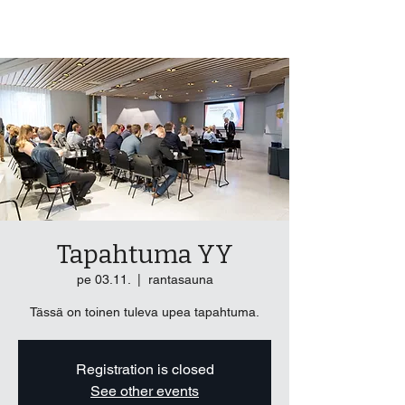
ROPO Ry
Tapahtuma YY
pe 03.11.
  |  
rantasauna
Tässä on toinen tuleva upea tapahtuma.
Registration is closed
See other events