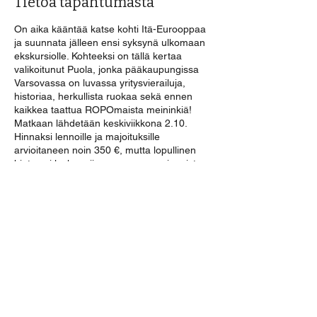
Tietoa tapahtumasta
On aika kääntää katse kohti Itä-Eurooppaa
ja suunnata jälleen ensi syksynä ulkomaan
ekskursiolle. Kohteeksi on tällä kertaa
valikoitunut Puola, jonka pääkaupungissa
Varsovassa on luvassa yritysvierailuja,
historiaa, herkullista ruokaa sekä ennen
kaikkea taattua ROPOmaista meininkiä!
Matkaan lähdetään keskiviikkona 2.10.
Hinnaksi lennoille ja majoituksille
arvioitaneen noin 350 €, mutta lopullinen
hinta voi laskea riippuen sponsoroinneista.
⚠️
Osassa ekskursioita edellytetään
turvakenkien käyttöä!
⚠️ Ilmoitathan
ilmoittautumisen yhteydessä erikseen,
mikäli tarvitset lainakengät. Muista
käytännön asioista voidaan sopia vielä
tarkemmin excuporukan Telegram-
ryhmässä.